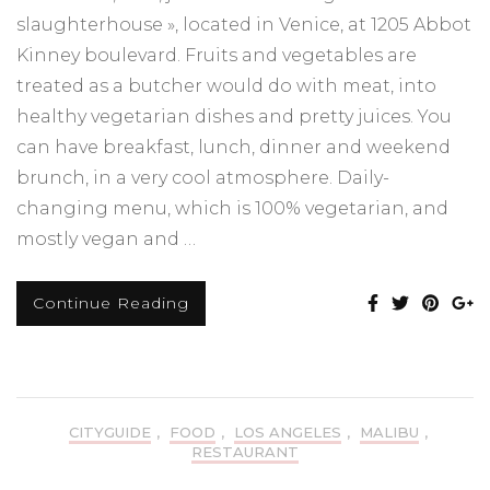
slaughterhouse », located in Venice, at 1205 Abbot
Kinney boulevard. Fruits and vegetables are
treated as a butcher would do with meat, into
healthy vegetarian dishes and pretty juices. You
can have breakfast, lunch, dinner and weekend
brunch, in a very cool atmosphere. Daily-
changing menu, which is 100% vegetarian, and
mostly vegan and …
Continue Reading
CITYGUIDE
,
FOOD
,
LOS ANGELES
,
MALIBU
,
RESTAURANT