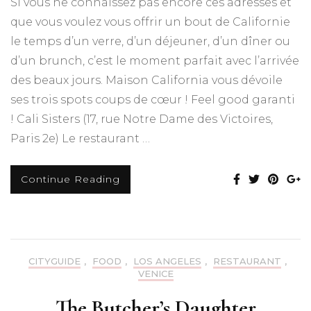
Si vous ne connaissez pas encore ces adresses et
que vous voulez vous offrir un bout de Californie
le temps d’un verre, d’un déjeuner, d’un dîner ou
d’un brunch, c’est le moment parfait avec l’arrivée
des beaux jours. Maison California vous dévoile
ses trois spots coups de cœur ! Feel good garanti
! Cali Sisters (17, rue Notre Dame des Victoires,
Paris 2e) Le restaurant …
Continue Reading
CITYGUIDE
,
FOOD
,
LOS ANGELES
,
RESTAURANT
,
VENICE
The Butcher’s Daughter