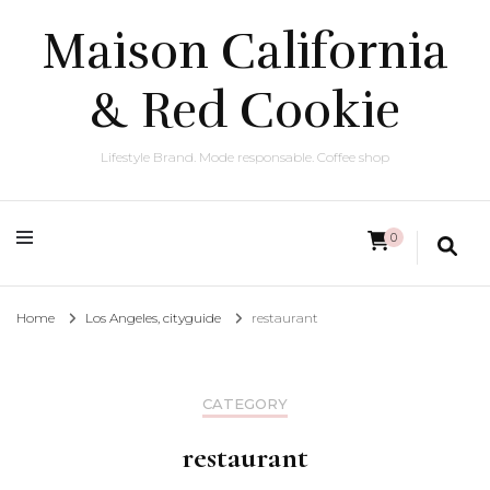
Maison California
& Red Cookie
Lifestyle Brand. Mode responsable. Coffee shop
0
Home
Los Angeles, cityguide
restaurant
CATEGORY
restaurant