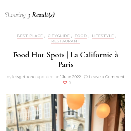
Showing
3 Result(s)
BEST PLACE
,
CITYGUIDE
,
FOOD
,
LIFESTYLE
,
RESTAURANT
Food Hot Spots | La Californie à
Paris
on
by
letsgetboho
updated on
1 June 2022
Leave a Comment
Fo
0
Ho
Spo
|
La
Cal
à
Par