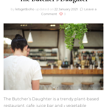
by
letsgetboho
updated on
22 January 2021
Leave a
on
Comment
0
The
Butcher’s
Daughter
The Butcher’s Daughter is a trendy plant-based
restaurant, cafe, juice bar and « vegetable