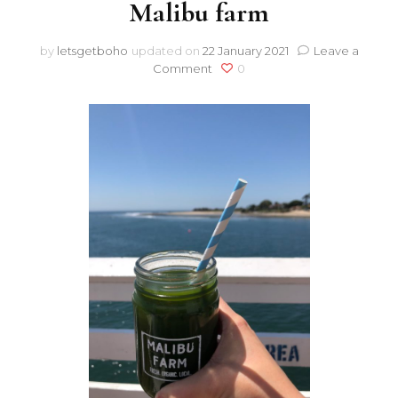
Malibu farm
by
letsgetboho
updated on
22 January 2021
Leave a
on
Comment
0
Malibu
farm