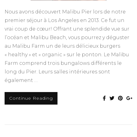
Nous avons découvert Malibu Pier lors de notre
premier séjour à Los Angeles en 2013. Ce fut un
vrai coup de cœur! Offrant une splendide vue sur
l’océan et Malibu Beach, vous pourrez y déguster
au Malibu Farm un de leurs délicieux burgers
« healthy » et « organic » sur le ponton. Le Malibu
Farm comprend trois bungalows différents le
long du Pier. Leurs salles intérieures sont
également …
Continue Reading