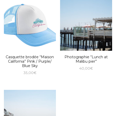
Casquette brodée “Maison
Photographie “Lunch at
California” Pink / Purple/
Malibu pier”
Blue Sky
40,00
€
35,00
€