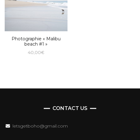
Photographie « Malibu
beach #1 »
40,00
€
CONTACT US
letsgetboho@gmail.com