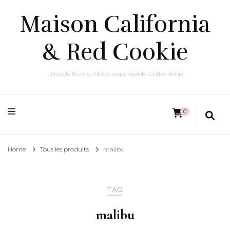
Maison California
& Red Cookie
Lifestyle Brand. Mode responsable. Coffee shop
0
Home
Tous les produits
malibu
:
TAG
malibu