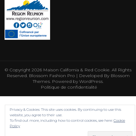
© Copyright 2026
Maison California & Red Cookie
. All Rights
Reserved.
Blossom Fashion Pro | Developed By
Blossom
Themes
.
Powered by
WordPress
.
Politique de confidentialité
Privacy & Cookies: This site uses cookies. By continuing to use this
website, you agree to their use.
To find out more, including how to control cookies, see here:
Cookie
Policy