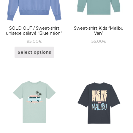
SOLD OUT / Sweat-shirt
Sweat-shirt Kids “Malibu
unisexe délavé “Blue néon”
Van”
95,00
€
55,00
€
Select options