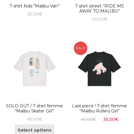
T-shirt Kids “Malibu Van”
T-shirt street “RIDE ME
AWAY TO MALIBU”
25,00
€
49,00
€
SALE!
SOLD OUT / T-shirt femme
Last piece ! T-shirt femme
“Malibu Skater Girl”
“Malibu Rollers Girl”
45,00
€
45,00
€
35,00
€
Select options