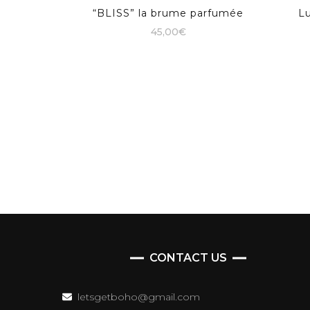
“BLISS” la brume parfumée
Lu
45,00
€
CONTACT US
letsgetboho@gmail.com