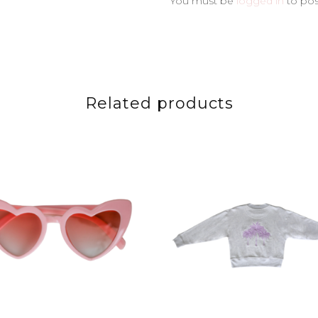
You must be
logged in
to pos
Related products