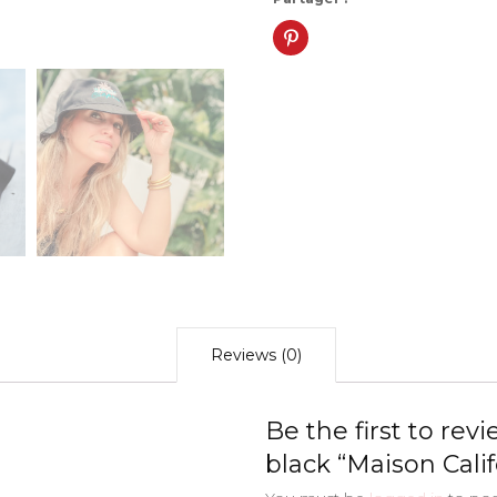
Click
to
share
on
Pinterest
(Opens
in
new
window)
Reviews (0)
Be the first to rev
black “Maison Calif