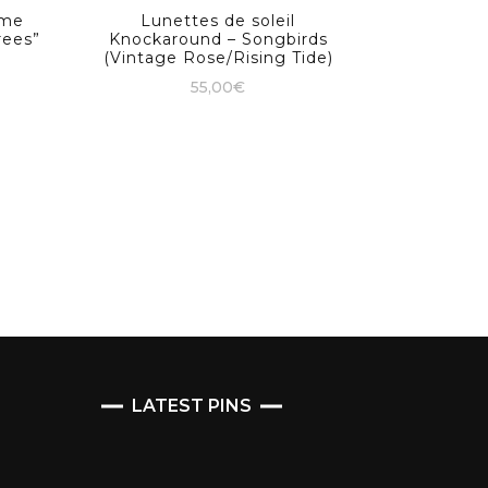
mme
Lunettes de soleil
rees”
Knockaround – Songbirds
(Vintage Rose/Rising Tide)
55,00
€
LATEST PINS