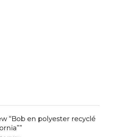
iew “Bob en polyester recyclé
ornia””