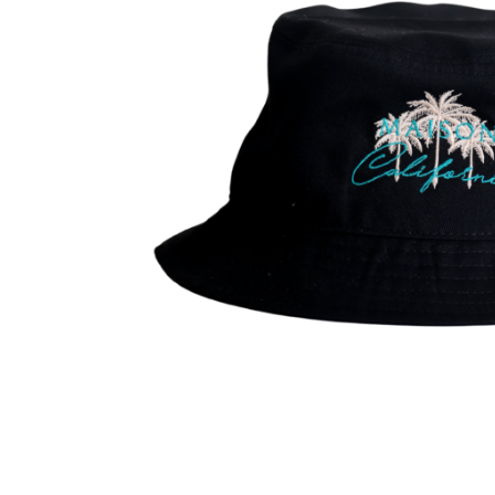
Balibreeze x 
Photography
Accessoires
Kids