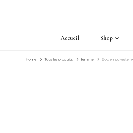
Accueil
Shop
Home
Tous les produits
femme
Bob en polyester r
Collections
T-shirts
Sweatshirts &
Shorts, leggin
Ponchos