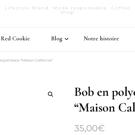
Lifestyle Brand. Mode responsable. Coffee
shop
Red Cookie
Blog
Notre histoire
ecyclé black “Maison California”
Lifestyle
Studio
Bob en polye
 chemises
“Maison Cal
gs et joggings
35,00
€