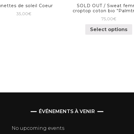
nettes de soleil Coeur
SOLD OUT / Sweat fe
croptop coton bio “Palmt
35,00
€
75,00
€
Select options
ÉVÉNEMENTS À VENIR
No upcoming events