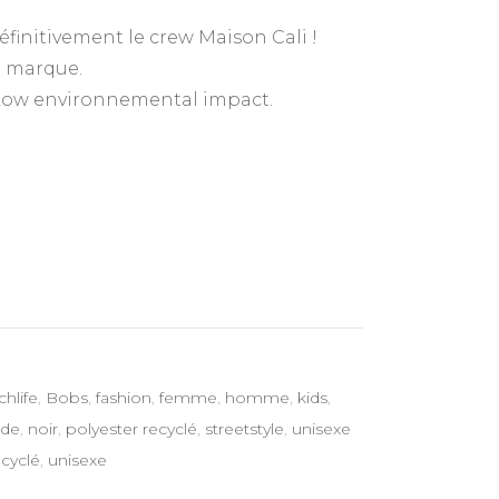
finitivement le crew Maison Cali !
a marque.
 Low environnemental impact.
hlife
,
Bobs
,
fashion
,
femme
,
homme
,
kids
,
de
,
noir
,
polyester recyclé
,
streetstyle
,
unisexe
ecyclé
,
unisexe